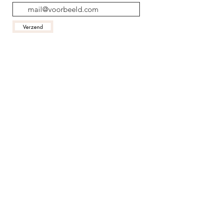
Verzend
Contactgegevens
Tout Pour Le Go
û
t
679 Chemin des Balagyeres
24200 Saint-André-d'All
as
Frankrijk
vakantie@toutpourlegout.com
Algemene Voorwaarden
Tarieven
Veelgestelde vragen