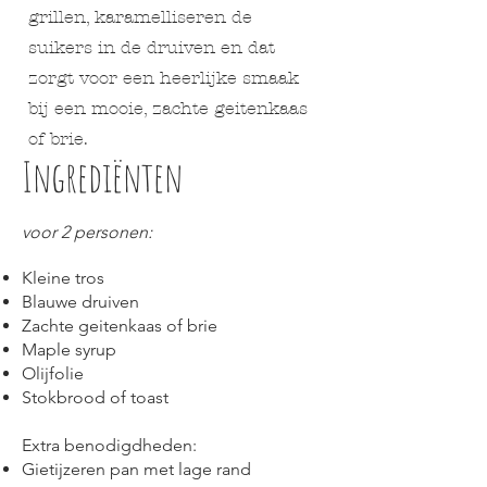
grillen, karamelliseren de
suikers in de druiven en dat
zorgt voor een heerlijke smaak
bij een mooie, zachte geitenkaas
of brie.
Ingrediënten
voor 2 personen:
Kleine tros
Blauwe
druiven
Zachte geitenkaas of brie
Maple syrup
Olijfolie
Stokbrood of toast
Extra benodigdheden:
Gietijzeren pan met lage rand