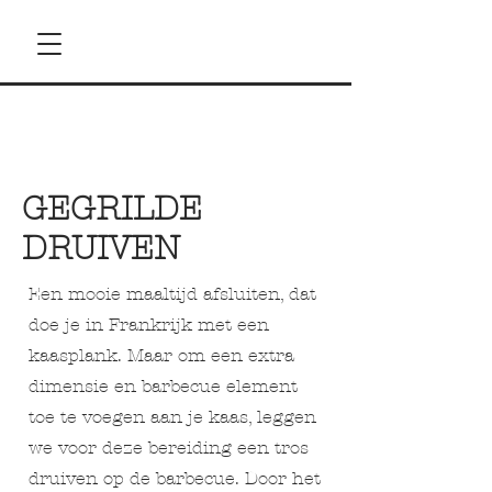
GEGRILDE
DRUIVEN
Een mooie maaltijd afsluiten, dat
doe je in Frankrijk met een
kaasplank. Maar om een extra
dimensie en barbecue element
toe te voegen aan je kaas, leggen
we voor deze bereiding een tros
druiven op de barbecue. Door het