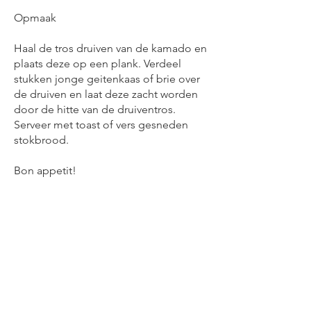
Opmaak
Haal de tros druiven van de kamado en
plaats deze op een plank. Verdeel
stukken jonge geitenkaas of brie over
de druiven en laat deze zacht worden
door de hitte van de druiventros.
Serveer met toast of vers gesneden
stokbrood.
Bon appetit!
Blijf op de hoogte van onze
avonturen!
E-mailadres