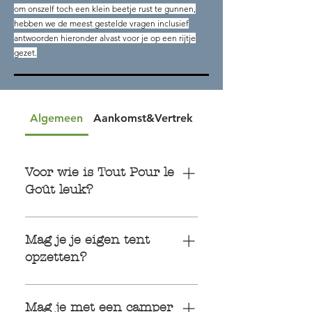
om onszelf toch een klein beetje rust te gunnen,
hebben we de meest gestelde vragen inclusief
antwoorden hieronder alvast voor je op een rijtje
gezet.
Algemeen
Aankomst&Vertrek
Voorwaarden
Voor wie is Tout Pour le
Goût leuk?
Voor vrienden, koppels en
gezinnen die graag op een
Mag je je eigen tent
ontspannen manier vakantie
opzetten?
vieren, van lekker eten houden en
het leuk vinden om te (leren)
Om het je makkelijk te maken,
koken. Buiten het hoogseizoen is
hebben wij onze eigen, ingerichte
Mag je met een camper