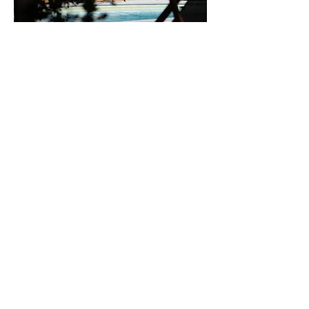
Samen spelen
Tijdens je vakantie mag je doen waar je zin in hebt!
Niets moet, alles mag. En spelen hoort daar
natuurlijk bij!
In de buitenkeuken mag je natuurlijk spelen met
eten en vuur, maar wat dacht je van dobberen in ons
grote zwembad? Op ons speelveld vind je diverse
speeltoestellen en er is ook ruimte genoeg om een
spel te spelen wat je zelf hebt meegenomen! Ook
hebben we één vlak terrein waar je een balletje kan
trappen.
En vergeet niet dat je nooit te oud bent voor de
schommel.
Een vakantie met rust,