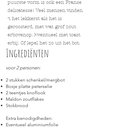
puurste vorm is ook een Franse
delicatesse! Veel mensen vinden
‘t het lekkerst als het is
geroosterd, met wat grof zout
erbovenop. Eventueel met toast
erbij. Of lepel het zo uit het bot.
Ingrediënten
voor 2 personen:
2 stukken schenkel/mergbot
Bosje platte peterselie
2 teentjes knoflook
Maldon zoutflakes
Stokbrood
Extra benodigdheden:
Eventueel aluminiumfolie