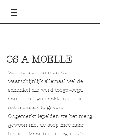
OS A MOELLE
Van huis uit kennen we
waarschijnlijk allemaal wel de
schenkel die werd toegevoegd
aan de huisgemaakte soep, om
extra smaak te geven.
Ongemerkt lepelden we het merg
gewoon met de soep mee naar
binnen. Maar beenmerg in z´n