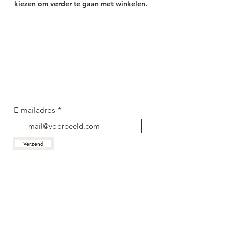
kiezen om verder te gaan met winkelen.
Blijf op de hoogte van onze
avonturen!
E-mailadres
Verzend
Contactgegevens