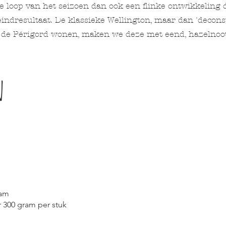
de loop van het seizoen dan ook een flinke ontwikkelin
indresultaat. De klassieke Wellington, maar dan 'decons
 de Périgord wonen, maken we deze met eend, hazelnoot
n
ham
 300 gram per stuk