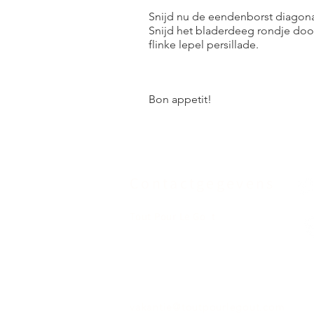
Snijd nu de eendenborst diagona
Snijd het bladerdeeg rondje door
flinke lepel persillade.
Bon appetit!
Contactgegevens
Tout Pour Le Go
û
t
679 Chemin des Balagyeres
24200 Saint-André-d'All
as
Frankrijk
vakantie@toutpourlegout.com