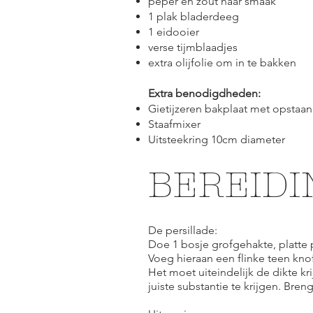
peper en zout naar smaak
1 plak bladerdeeg
1 eidooier
verse tijmblaadjes
extra olijfolie om in te bakken
Extra benodigdheden:
Gietijzeren bakplaat met opstaand
Staafmixer
Uitsteekring 10cm diameter
BEREIDI
De persillade:
Doe 1 bosje grofgehakte, platte 
Voeg hieraan een flinke teen knof
Het moet uiteindelijk de dikte k
juiste substantie te krijgen. Bre