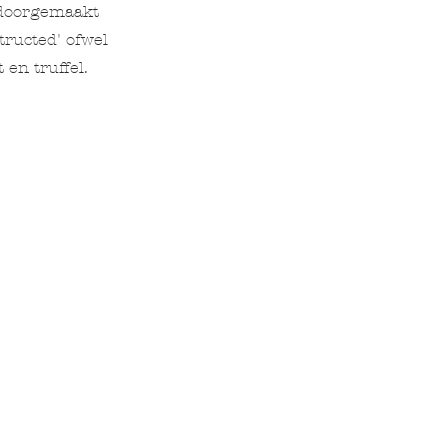
g doorgemaakt
tructed' ofwel
 en truffel.