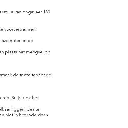
peratuur van ongeveer 180
deze voorverwarmen.
 hazelnoten in de
 en plaats het mengsel op
smaak de truffeltapenade
eren. Snijd ook het
lkaar liggen, des te
en niet in het rode vlees.