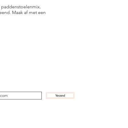
an paddenstoelenmix.
 eend. Maak af met een
ogte van onze avonturen!
Verzend