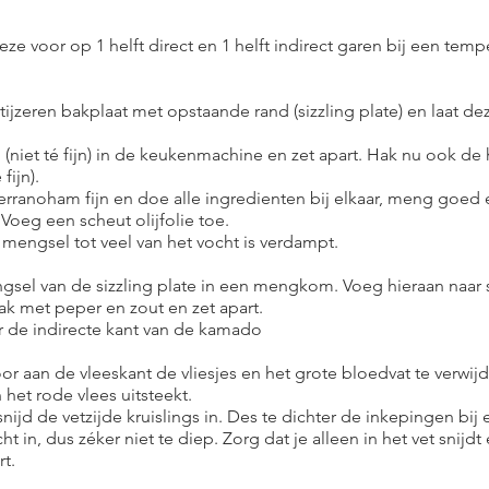
ze voor op 1 helft direct en 1 helft indirect garen bij een tem
etijzeren bakplaat met opstaande rand (sizzling plate) en laat 
(niet té fijn) in de keukenmachine en zet apart. Hak nu ook de
ijn).
rranoham fijn en doe alle ingredienten bij elkaar, meng goed
Voeg een scheut olijfolie toe.
mengsel tot veel van het vocht is verdampt.
el van de sizzling plate in een mengkom. Voeg hieraan naar 
k met peper en zout en zet apart.
ar de indirecte kant van de kamado
aan de vleeskant de vliesjes en het grote bloedvat te verwijd
 het rode vlees uitsteekt.
jd de vetzijde kruislings in. Des te dichter de inkepingen bij e
ht in, dus zéker niet te diep. Zorg dat je alleen in het vet snijdt 
t.