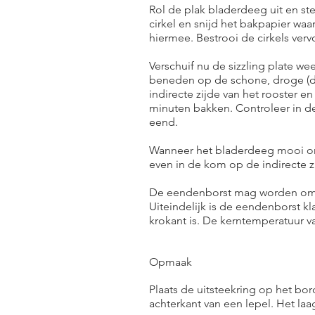
Rol de plak bladerdeeg uit en ste
cirkel en snijd het bakpapier waar
hiermee. Bestrooi de cirkels verv
Verschuif nu de sizzling plate w
beneden op de schone, droge (du
indirecte zijde van het rooster e
minuten bakken. Controleer in d
eend.
Wanneer het bladerdeeg mooi om
even in de kom op de indirecte zi
De eendenborst mag worden omge
Uiteindelijk is de eendenborst 
krokant is. De kerntemperatuur v
Opmaak
Plaats de uitsteekring op het bo
achterkant van een lepel. Het la