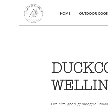
HOME
OUTDOOR COOK
DUCKC
WELLI
Om een goed geslaagde, klass