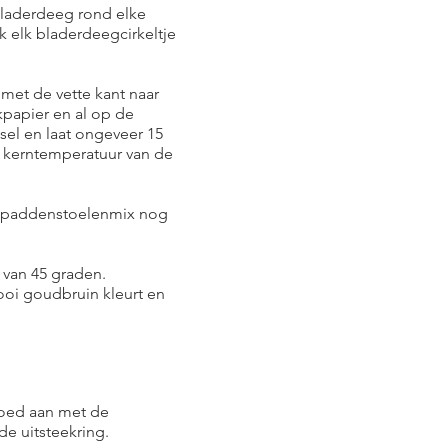
 bladerdeeg rond elke
jk elk bladerdeegcirkeltje
 met de vette kant naar
papier en al op de
ksel en laat ongeveer 15
e kerntemperatuur van de
e paddenstoelenmix nog
van 45 graden.
ooi goudbruin kleurt en
goed aan met de
de uitsteekring.