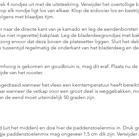
ek 4 rondjes uit met de uitsteekring. Verwijder het overtollige
op elk rondje ligt los van elkaar. Klop de eidooier los en bestri
olgens met blaadjes tijm.
eer naar de directe kant van je kamado en leg de eendenborsten
s niet ingevette) bakplaat. Leg de bladerdeegrondjes met bak
n zorg ervoor dat deze boven de platesetter liggen. Sluit het de
e tussentijd regelmatig de onderkant van het bladerdeeg en d
hoog is gekomen en goudbruin is, mag dit eraf. Plaats nu d
jde van het rooster.
draaid wanneer het vlees een kerntemperatuur heeft bereikt 
klaar wanneer de vetkap voor een groot deel is weggebakken, m
an de eend moet uiteindelijk 50 graden zijn.
rd (uit het midden) en doe hier de paddenstoelenmix in. Druk 
agje paddenstoelenmix mag ongeveer 1,5 cm dik zijn. Verwijder 