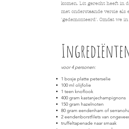
komen. Dit gerecht heeft in 
met onderstaande versie als e
'gedemonteerd'. Omdat we in
Ingrediënte
voor 4 personen:
1 bosje platte peterselie
100 ml olijfolie
1 teen knoflook
400 gram kastanjechampignons
150 gram hazelnoten
80 gram eendenham of serrano
2 eendenborstfilets van ongeveer
truffeltapenade naar smaak