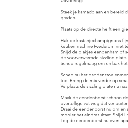
Uitvoering:
Steek je kamado aan en bereid de
graden.
Plaats op de directe helft een gi
Hak de kastanjechampignons fijn 
keukenmachine (wederom niet té f
Snijd de plakjes eendenham of se
de voorverwarmde sizzling plate. 
Schep regelmatig om en bak het 
Schep nu het paddenstoelenmengs
toe. Breng de mix verder op smaa
Verplaats de sizzling plate nu na
Maak de eendenborst schoon door 
overtollige vet weg dat ver buiten
Draai de eendenborst nu om en sni
mooier het eindresultaat. Snijd lic
Leg de eendenborst nu even apar