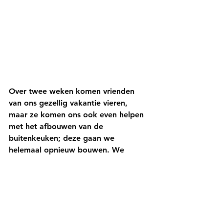
Over twee weken komen vrienden 
van ons gezellig vakantie vieren, 
maar ze komen ons ook even helpen 
met het afbouwen van de 
buitenkeuken; deze gaan we 
helemaal opnieuw bouwen. We 
bouwen er ook een klein winkeltje 
en een toilet in. 
Ondertussen heb ik een start 
gemaakt met
 het aanleggen van de 
moestuin. We hebben heel veel 