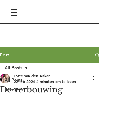
Post
All Posts
Lotte van den Anker
All Posts
22 feb 2024
4 minuten om te lezen
De verbouwing
Ik vertrek