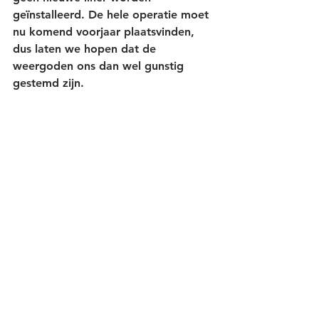
geïnstalleerd. De hele operatie moet 
nu komend voorjaar plaatsvinden, 
dus laten we hopen dat de 
weergoden ons dan wel gunstig 
gestemd zijn.
Parlez-vous Français? Jelmer 
verstond en sprak al een aardig 
woordje Frans, maar voor mij is dit 
nog steeds een uitdaging. Het 
voordeel van het wonen in een 
toeristisch gebied is, dat er veel 
mensen Engels spreken. Al start ik 
altijd in het Frans! Want mijn wens is 
toch echt wel om de Franse taal te 
beheersen. Elke dag heb ik een 
vaste date met Duolingo. Maar ik 
hoop voor volgend jaar, wanneer 