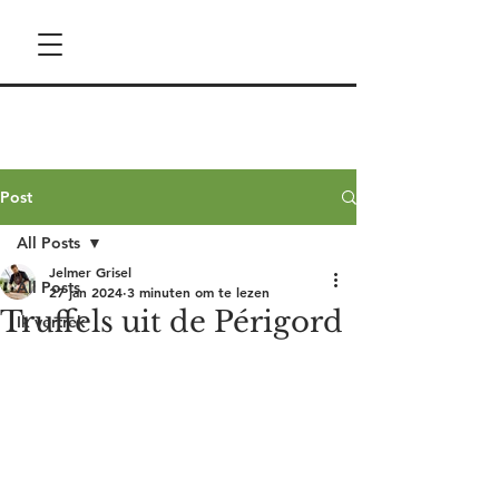
Post
All Posts
Jelmer Grisel
All Posts
27 jan 2024
3 minuten om te lezen
Truffels uit de Périgord
Ik vertrek