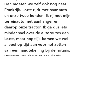
Dan moeten we zelf ook nog naar 
Frankrijk. Lotte rijdt met haar auto 
en onze twee honden. Ik rij met mijn 
terreinauto met aanhanger en 
daarop onze tractor. Ik ga dus iets 
minder snel over de autoroutes dan 
Lotte, maar hopelijk komen we wel 
allebei op tijd aan voor het zetten 
van een handtekening bij de notaris. 
Waarom we dan niet een dagje 
eerder gaan rijden? Nou, omdat we 
de verhuiswagen eerst nog moeten 
laden.. Er zit dus wel een beetje 
spanning in, maar het is dan 
natuurlijk ook wel een grote stap en 
hopelijk doen we het ook maar één 
keer. 