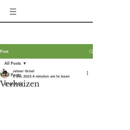
Post
All Posts
Jelmer Grisel
All Posts
5 dec 2023
4 minuten om te lezen
Verhuizen
Ik vertrek